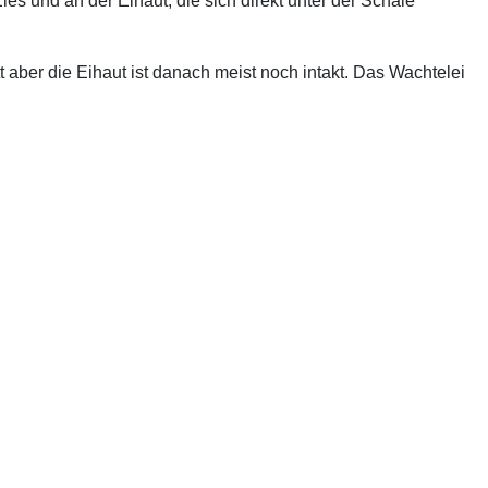
s und an der Eihaut, die sich direkt unter der Schale
 aber die Eihaut ist danach meist noch intakt. Das Wachtelei