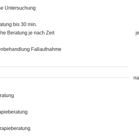
ne Untersuchung
atung bis 30 min.
che Beratung je nach Zeit
j
enbehandlung Fallaufnahme
na
ratung
apieberatung
rapieberatung