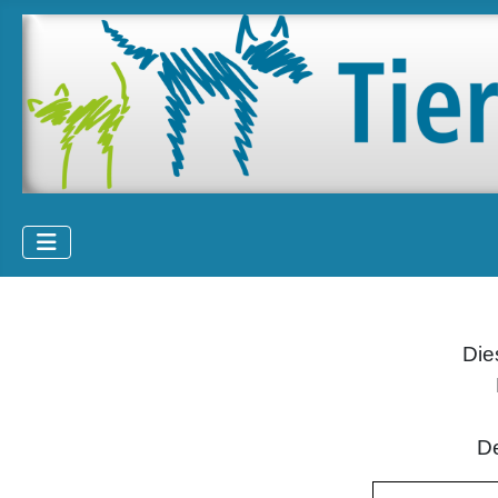
Die
De