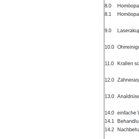
8.0
Homöopat
8.1
Homöopath
9.0
Laserakup
10.0
Ohrreinig
11.0
Krallen s
12.0
Zähnerasp
13.0
Analdrüse
14.0
einfache 
14.1
Behandlun
14.2
Nachbeha