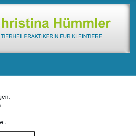
gen.
m
ei.