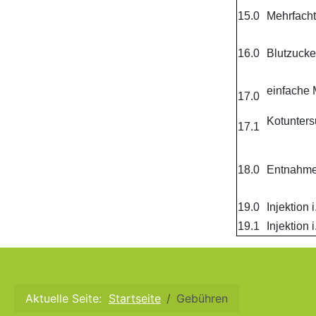
15.0
Mehrfacht
16.0
Blutzuck
einfache 
17.0
Kotunters
17.1
18.0
Entnahme
19.0
Injektion 
19.1
Injektion i
Aktuelle Seite:
Startseite
Gebühren