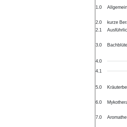
1.0
Allgemei
2.0
kurze Ber
2.1
Ausführli
3.0
Bachblüt
4.0
4.1
5.0
Kräuterbe
6.0
Mykother
7.0
Aromathe