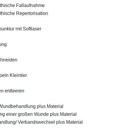
hische Fallaufnahme
ische Repertorisation
unktur mit Softlaser
ung
chneiden
eln Kleintier
n entleeren
Wundbehandlung plus Material
g einer großen Wunde plus Material
ndlung/ Verbandswechsel plus Material